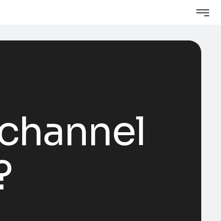
ichannel
?