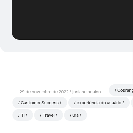
Cobranç
29 de novembro de 2022
josiane.aquino
Customer Success
experiência do usuário
TI
Travel
ura