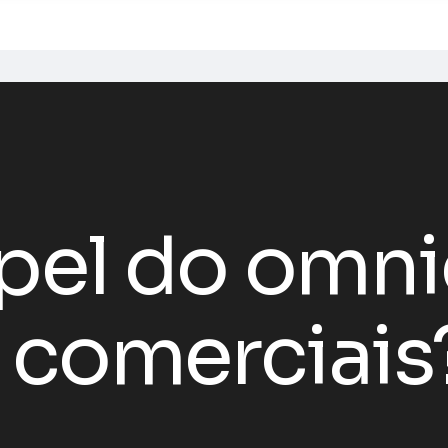
apel do omn
 comerciais