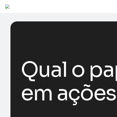
Qual o p
em ações