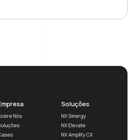
Empresa
Soluções
Sobre Nós
NX Sinergy
Soluções
NX Elevate
Cases
NX Amplify CX