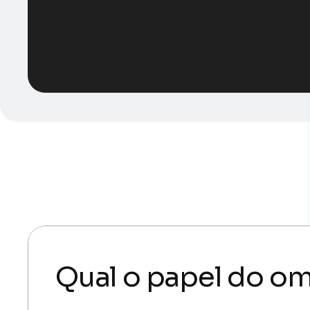
29 de novembro de 2022
josiane.aquino
Qual o papel do o