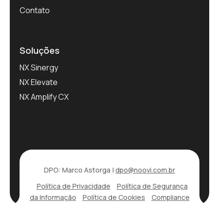
Contato
Soluções
NX Sinergy
NX Elevate
NX Amplify CX
DPO: Marco Astorga |
dpo@noovi.com.br
Política de Privacidade
Política de Segurança
da Informação
Política de Cookies
Compliance