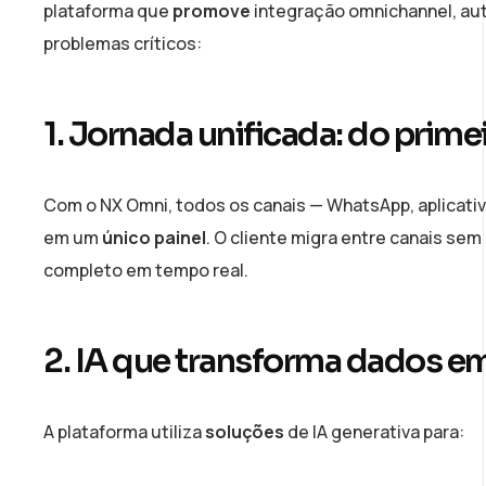
plataforma que
promove
integração omnichannel, aut
problemas críticos:
1. Jornada unificada: do prime
Com o NX Omni, todos os canais — WhatsApp, aplicativ
em um
único painel
. O cliente migra entre canais se
completo em tempo real.
2. IA que transforma dados em
A plataforma utiliza
soluções
de IA generativa para: