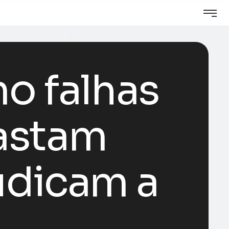
o falhas
fastam
udicam a