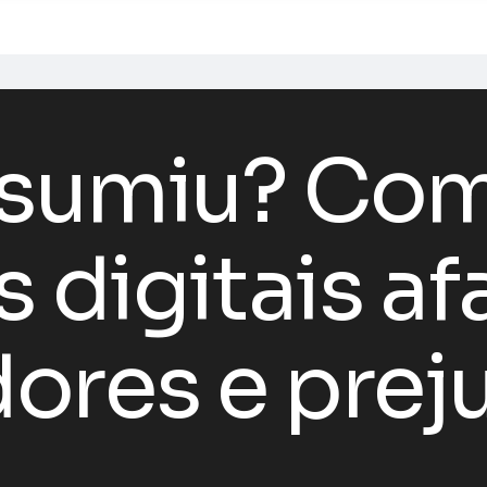
 sumiu? Com
s digitais a
ores e prej