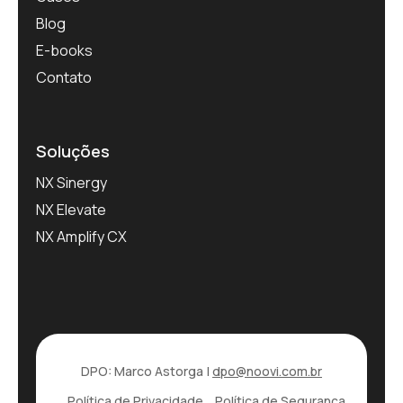
Blog
E-books
Contato
Soluções
NX Sinergy
NX Elevate
NX Amplify CX
DPO: Marco Astorga |
dpo@noovi.com.br
Política de Privacidade
Política de Segurança